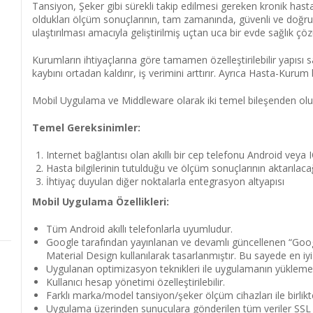
Tansiyon, Şeker gibi sürekli takip edilmesi gereken kronik hasta
oldukları ölçüm sonuçlarının, tam zamanında, güvenli ve doğru o
ulaştırılması amacıyla geliştirilmiş uçtan uca bir evde sağlık ç
Kurumların ihtiyaçlarına göre tamamen özelleştirilebilir yapıs
kaybını ortadan kaldırır, iş verimini arttırır. Ayrıca Hasta-Kurum 
Mobil Uygulama ve Middleware olarak iki temel bileşenden olu
Temel Gereksinimler:
Internet bağlantısı olan akıllı bir cep telefonu Android veya 
Hasta bilgilerinin tutulduğu ve ölçüm sonuçlarının aktarılaca
İhtiyaç duyulan diğer noktalarla entegrasyon altyapısı
Mobil Uygulama Özellikleri:
Tüm Android akıllı telefonlarla uyumludur.
Google tarafından yayınlanan ve devamlı güncellenen “Goog
Material Design kullanılarak tasarlanmıştır. Bu sayede en iyi
Uygulanan optimizasyon teknikleri ile uygulamanın yükleme
Kullanıcı hesap yönetimi özelleştirilebilir.
Farklı marka/model tansiyon/şeker ölçüm cihazları ile birlikte 
Uygulama üzerinden sunuculara gönderilen tüm veriler SSL se