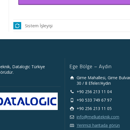
Sistem İşleyişi
Ege Bölge – Aydın
eknik, Datalogic Türkiye
törüdür.
Girne Mahallesi, Girne Bulva
30 / 8 Efeler/Aydın
+90 256 213 11 04
+90 533 749 67 97
+90 256 213 11 05
info@melkateknik.com
Yerimizi haritada görün