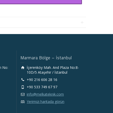
Marmara Bölge – İstanbul
rı No:
İçerenköy Mah. And Plaza No:8-
10D/5 Ataşehir / İstanbul
+90 216 606 28 16
+90 533 749 67 97
info@melkateknik.com
Yerimizi haritada görün