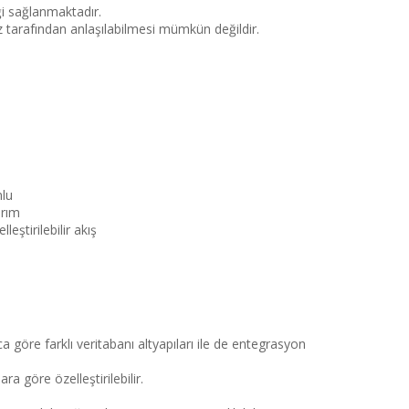
ği sağlanmaktadır.
öz tarafından anlaşılabilmesi mümkün değildir.
mlu
arım
eştirilebilir akış
ca göre farklı veritabanı altyapıları ile de entegrasyon
a göre özelleştirilebilir.