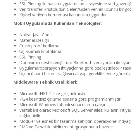
SSL Pinning ile banka uygulamaları seviyesinde veri güvenli
Veri transferi kriptoludur. Gelen/Giden verinin üçüncü bir g
Kişisel verilerin korunması kanunu’na uygundur.
Mobil Uygulamada Kullanılan Teknolojiler:
Native Java Code
Material Design
Crash proof kodlama
Üç aşamalı kriptolama
SSL Pinning
Donanımın desteklediği tüm Bluetooth versiyonları ile uyu
Uygulama/operasyon ihtiyaçlarına göre özelleştirilebilir tas
Üçüncü parti hizmet sağlayıcı altyapı gerekliliklerine göre özell
Middleware Teknik Özellikleri:
Microsoft .NET 4.5 ile geliştirilmiştir.
7/24 kesintisiz çalışma esasına göre programlanmıştır.
Microsoft Windows tabanlı sunucularda çalışır.
Veritabanı olarak Microsoft SQL Server ailesi kullanır, ihtiya
sağlanabilir.
Modüler ve esnek bir tasarıma sahiptir, operasyonel ihtiyaçlar
SMS ve E-mail ile bildirim entegrasyonuna hazırdır.