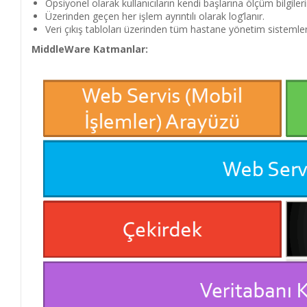
Opsiyonel olarak kullanıcıların kendi başlarına ölçüm bilgiler
Üzerinden geçen her işlem ayrıntılı olarak log’lanır.
Veri çıkış tabloları üzerinden tüm hastane yönetim sistemleri 
MiddleWare Katmanlar: