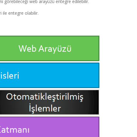
ini görebileceği web arayüzü entegre edilebilir.
ile entegre olabilir.