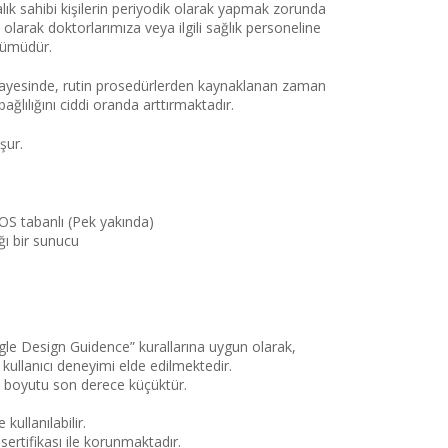
lık sahibi kişilerin periyodik olarak yapmak zorunda
larak doktorlarımıza veya ilgili sağlık personeline
özümüdür.
ı sayesinde, rutin prosedürlerden kaynaklanan zaman
bağlılığını ciddi oranda arttırmaktadır.
şur.
IOS tabanlı (Pek yakında)
ğı bir sunucu
le Design Guidence” kurallarına uygun olarak,
 kullanıcı deneyimi elde edilmektedir.
 boyutu son derece küçüktür.
kullanılabilir.
rtifikası ile korunmaktadır.