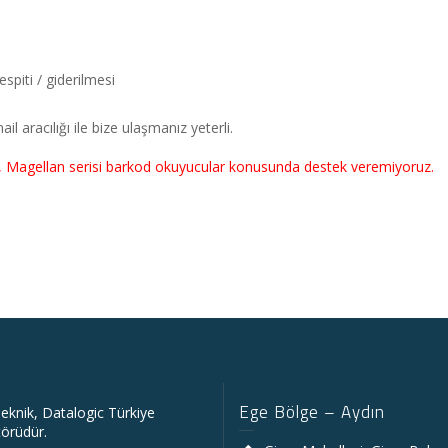
tespiti / giderilmesi
 aracılığı ile bize ulaşmanız yeterli.
n, Magellan serisi barkod okuyucular konusunda destek veremiyoruz.
Ege Bölge – Aydın
eknik, Datalogic Türkiye
törüdür.