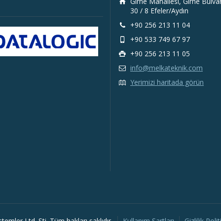
Girne Mahallesi, Girne Bulva
30 / 8 Efeler/Aydın
+90 256 213 11 04
+90 533 749 67 97
+90 256 213 11 05
info@melkateknik.com
Yerimizi haritada görün
emler Ltd. Şti. Tüm hakları saklıdır.
Kullanım Şartları
Gizlilik Polit