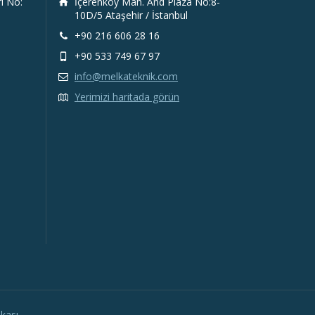
rı No:
İçerenköy Mah. And Plaza No:8-
10D/5 Ataşehir / İstanbul
+90 216 606 28 16
+90 533 749 67 97
info@melkateknik.com
Yerimizi haritada görün
ikası