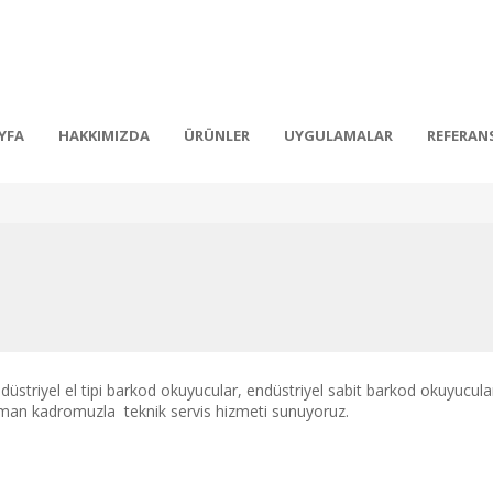
YFA
HAKKIMIZDA
ÜRÜNLER
UYGULAMALAR
REFERAN
striyel el tipi barkod okuyucular, endüstriyel sabit barkod okuyucula
uzman kadromuzla teknik servis hizmeti sunuyoruz.