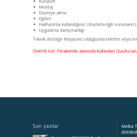
Kurulum
Montaj
Devreye alma
Eğitim
Halihazırda kullandığınız cihazlarla ilgili sorunların 
Uygulama danışmanlığı
Teknik desteğe ihtiyacınız olduğunda telefon veya email
Önemli not: Perakende alanında kullanılan Quicksca
Son yazılar
Melka T
distribü