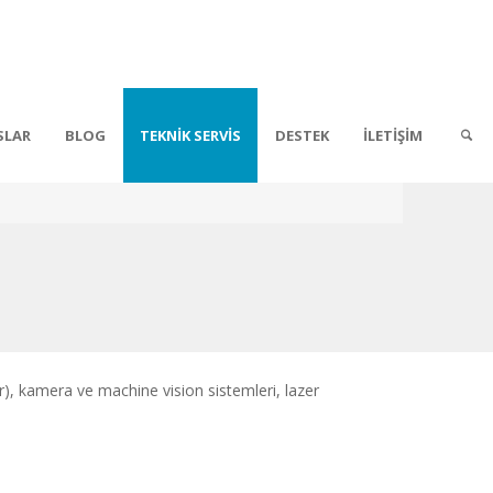
SLAR
BLOG
TEKNİK SERVİS
DESTEK
İLETİŞİM
r), kamera ve machine vision sistemleri, lazer