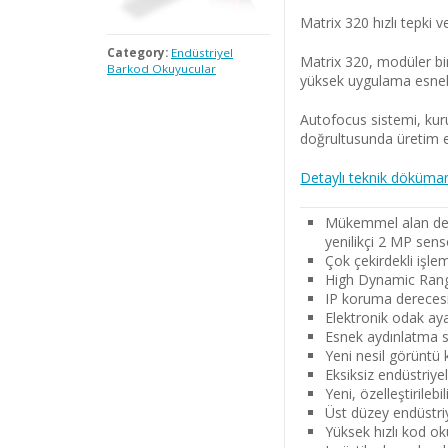
Matrix 320 hızlı tepki v
Category:
Endüstriyel
Matrix 320, modüler bi
Barkod Okuyucular
yüksek uygulama esnekl
Autofocus sistemi, kuru
doğrultusunda üretim esn
Detaylı teknik döküman 
Mükemmel alan deri
yenilikçi 2 MP sens
Çok çekirdekli işle
High Dynamic Rang
IP koruma derecesi
Elektronik odak ay
Esnek aydınlatma se
Yeni nesil görüntü
Eksiksiz endüstriye
Yeni, özelleştirilebi
Üst düzey endüstriy
Yüksek hızlı kod 