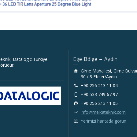
Ege Bölge – Aydın
eknik, Datalogic Türkiye
törüdür.
Girne Mahallesi, Girne Bulva
30 / 8 Efeler/Aydın
+90 256 213 11 04
+90 533 749 67 97
+90 256 213 11 05
info@melkateknik.com
Yerimizi haritada görün