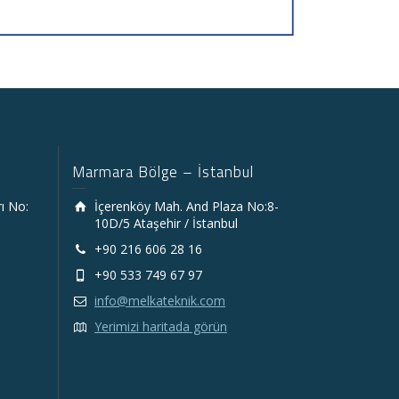
Marmara Bölge – İstanbul
rı No:
İçerenköy Mah. And Plaza No:8-
10D/5 Ataşehir / İstanbul
+90 216 606 28 16
+90 533 749 67 97
info@melkateknik.com
Yerimizi haritada görün