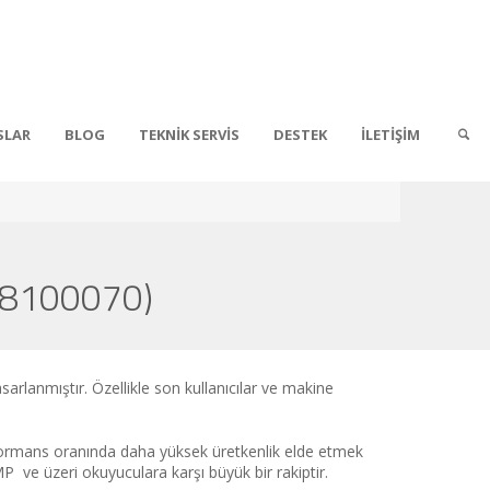
SLAR
BLOG
TEKNİK SERVİS
DESTEK
İLETİŞİM
38100070)
rlanmıştır. Özellikle son kullanıcılar ve makine
erformans oranında daha yüksek üretkenlik elde etmek
e üzeri okuyuculara karşı büyük bir rakiptir.