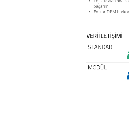
Lojistik alanında sı
başarım
En zor DPM barkod
VERİ İLETİŞİMİ
STANDART
MODÜL