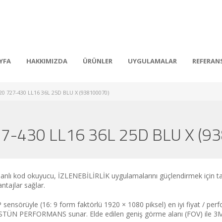
YFA
HAKKIMIZDA
ÜRÜNLER
UYGULAMALAR
REFERAN
20 727-430 LL16 36L 25D BLU X (938100070)
727-430 LL16 36L 25D BLU X (9
anlı kod okuyucu, İZLENEBİLİRLİK uygulamalarını güçlendirmek için tasa
antajlar sağlar.
 sensörüyle (16: 9 form faktörlü 1920 × 1080 piksel) en iyi fiyat / p
ÜN PERFORMANS sunar. Elde edilen geniş görme alanı (FOV) ile 3MP v