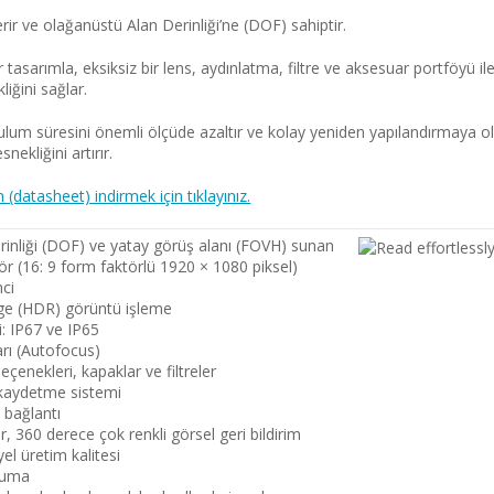
erir ve olağanüstü Alan Derinliği’ne (DOF) sahiptir.
r tasarımla, eksiksiz bir lens, aydınlatma, filtre ve aksesuar portföy
iğini sağlar.
lum süresini önemli ölçüde azaltır ve kolay yeniden yapılandırmaya ol
ekliğini artırır.
(datasheet) indirmek için tıklayınız.
nliği (DOF) ve yatay görüş alanı (FOVH) sunan
ör (16: 9 form faktörlü 1920 × 1080 piksel)
mci
e (HDR) görüntü işleme
: IP67 ve IP65
arı (Autofocus)
çenekleri, kapaklar ve filtreler
 kaydetme sistemi
l bağlantı
lir, 360 derece çok renkli görsel geri bildirim
el üretim kalitesi
okuma