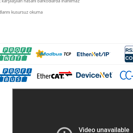
k karşılaşılan hasarlı barkodlarda inanılmaz
larını kusursuz okuma