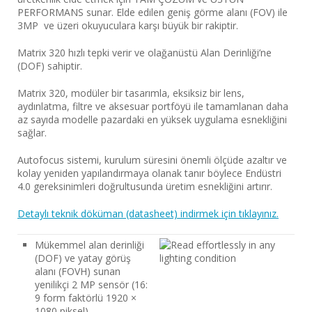
PERFORMANS sunar. Elde edilen geniş görme alanı (FOV) ile
3MP ve üzeri okuyuculara karşı büyük bir rakiptir.
Matrix 320 hızlı tepki verir ve olağanüstü Alan Derinliği’ne
(DOF) sahiptir.
Matrix 320, modüler bir tasarımla, eksiksiz bir lens,
aydınlatma, filtre ve aksesuar portföyü ile tamamlanan daha
az sayıda modelle pazardaki en yüksek uygulama esnekliğini
sağlar.
Autofocus sistemi, kurulum süresini önemli ölçüde azaltır ve
kolay yeniden yapılandırmaya olanak tanır böylece Endüstri
4.0 gereksinimleri doğrultusunda üretim esnekliğini artırır.
Detaylı teknik döküman (datasheet) indirmek için tıklayınız.
Mükemmel alan derinliği
(DOF) ve yatay görüş
alanı (FOVH) sunan
yenilikçi 2 MP sensör (16:
9 form faktörlü 1920 ×
1080 piksel)